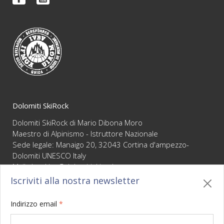
FAQ
Video
Condizioni di vendita
Newsletter
Dolomiti SkiRock
Dolomiti SkiRock di Mario Dibona Moro
Maestro di Alpinismo - Istruttore Nazionale
Sede legale: Manaigo 20, 32043 Cortina d'ampezzo-
Dolomiti UNESCO Italy
Mail :
booking@dolomitiskirock.com
P.IVA 01066430255
Iscriviti alla nostra newsletter
Privacy
/
Cookie policy
/
Mappa
/
BO sito
/
Credits
Indirizzo email
*