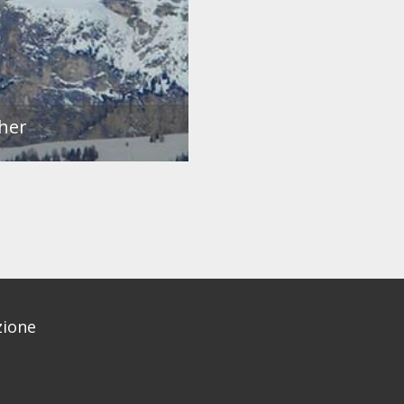
gher
ione