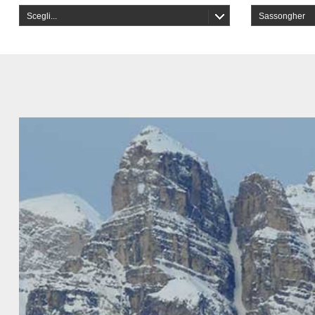
Scegli...
Sassongher