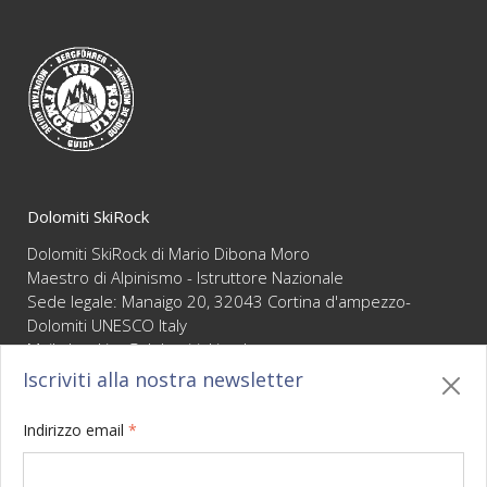
FAQ
Video
Condizioni di vendita
Newsletter
Dolomiti SkiRock
Dolomiti SkiRock di Mario Dibona Moro
Maestro di Alpinismo - Istruttore Nazionale
Sede legale: Manaigo 20, 32043 Cortina d'ampezzo-
Dolomiti UNESCO Italy
Mail :
booking@dolomitiskirock.com
P.IVA 01066430255
Iscriviti alla nostra newsletter
Privacy
/
Cookie policy
/
Mappa
/
BO sito
/
Credits
Indirizzo email
*