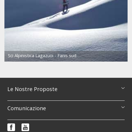
Sci Alpinistica Lagazuoi - Fanis sud
Le Nostre Proposte
Catalogo escursioni
Comunicazione
Corsi di formazione
Prenotazioni e informazioni
Reportage