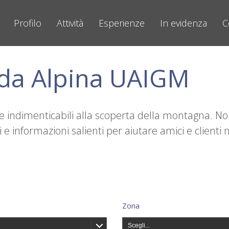
Profilo
Attività
Esperienze
In evidenza
C
ida Alpina UAIGM
nze indimenticabili alla scoperta della montagna. N
e informazioni salienti per aiutare amici e clienti n
Zona
Scegli...