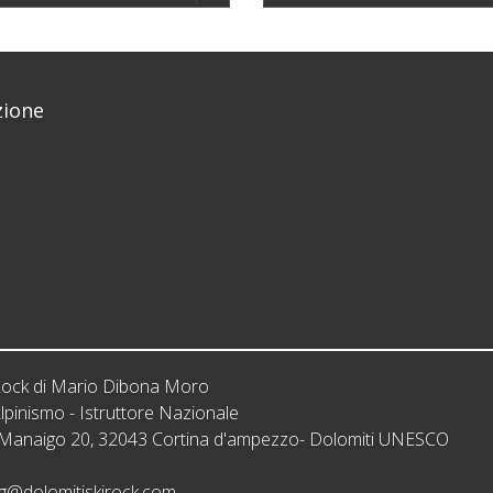
ione
iRock di Mario Dibona Moro
lpinismo - Istruttore Nazionale
: Manaigo 20, 32043 Cortina d'ampezzo- Dolomiti UNESCO
g@dolomitiskirock.com