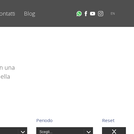
ontatti
Blog
EN
on una
ella
Periodo
Reset
Scegli...