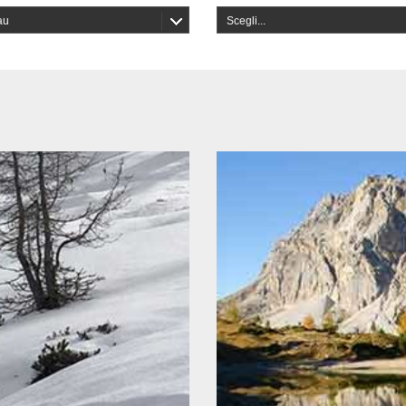
au
Scegli...