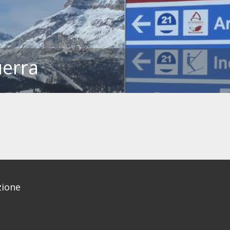
uerra
ione