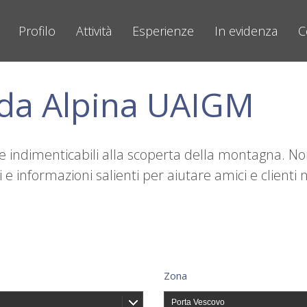
Profilo
Attività
Esperienze
In evidenza
C
ida Alpina UAIGM
nze indimenticabili alla scoperta della montagna. N
e informazioni salienti per aiutare amici e clienti n
Zona
Porta Vescovo