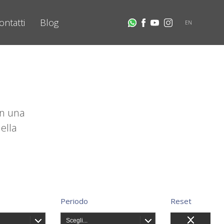
ontatti
Blog
EN
on una
ella
Periodo
Reset
Scegli...