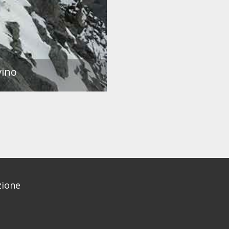
vino
ione