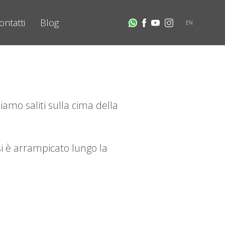
ontatti
Blog
EN
amo saliti sulla cima della
i è arrampicato lungo la