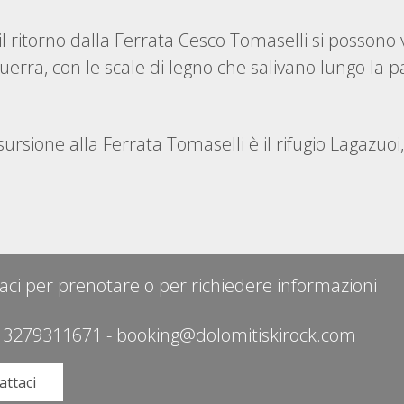
l ritorno dalla Ferrata Cesco Tomaselli si possono 
uerra, con le scale di legno che salivano lungo la pa
sursione alla Ferrata Tomaselli è il rifugio Lagazuo
aci per prenotare o per richiedere informazioni
 3279311671
-
booking@dolomitiskirock.com
attaci