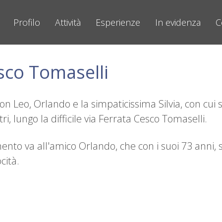
Profilo
Attività
Esperienze
In evidenza
C
sco Tomaselli
 Leo, Orlando e la simpaticissima Silvia, con cui si
, lungo la difficile via Ferrata Cesco Tomaselli.
to va all'amico Orlando, che con i suoi 73 anni, s
cità.