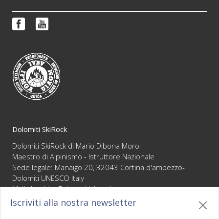
Corsi di formazione
Prenotazioni e informazioni
Reportage
FAQ
Video
Condizioni di vendita
Newsletter
Dolomiti SkiRock
Dolomiti SkiRock di Mario Dibona Moro
Maestro di Alpinismo - Istruttore Nazionale
Sede legale: Manaigo 20, 32043 Cortina d'ampezzo-
Dolomiti UNESCO Italy
Mail :
booking@dolomitiskirock.com
P.IVA 01066430255
Iscriviti alla nostra newsletter
Privacy
/
Cookie policy
/
Mappa
/
BO sito
/
Credits