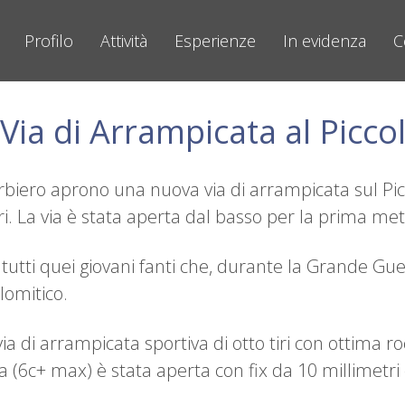
Profilo
Attività
Esperienze
In evidenza
C
ia di Arrampicata al Picco
biero aprono una nuova via di arrampicata sul Pic
. La via è stata aperta dal basso per la prima metà
 tutti quei giovani fanti che, durante la Grande Gue
lomitico.
a di arrampicata sportiva di otto tiri con ottima r
a (6c+ max) è stata aperta con fix da 10 millimetri 