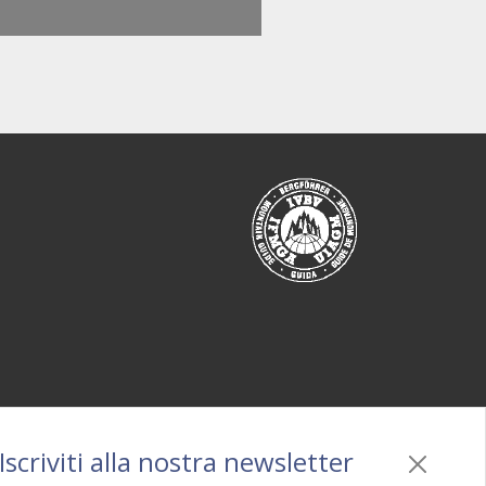
Iscriviti alla nostra newsletter
Privacy
/
Cookie policy
/
Mappa
/
BO sito
/
Credits