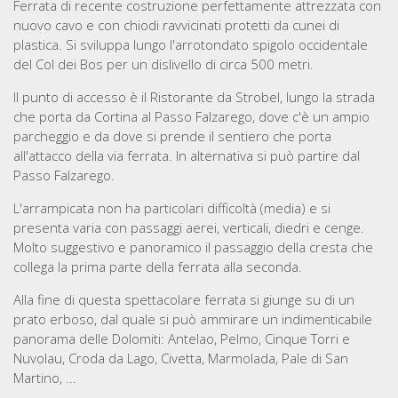
Ferrata di recente costruzione perfettamente attrezzata con
nuovo cavo e con chiodi ravvicinati protetti da cunei di
plastica. Si sviluppa lungo l'arrotondato spigolo occidentale
del Col dei Bos per un dislivello di circa 500 metri.
Il punto di accesso è il Ristorante da Strobel, lungo la strada
che porta da Cortina al Passo Falzarego, dove c'è un ampio
parcheggio e da dove si prende il sentiero che porta
all'attacco della via ferrata. In alternativa si può partire dal
Passo Falzarego.
L'arrampicata non ha particolari difficoltà (media) e si
presenta varia con passaggi aerei, verticali, diedri e cenge.
Molto suggestivo e panoramico il passaggio della cresta che
collega la prima parte della ferrata alla seconda.
Alla fine di questa spettacolare ferrata si giunge su di un
prato erboso, dal quale si può ammirare un indimenticabile
panorama delle Dolomiti: Antelao, Pelmo, Cinque Torri e
Nuvolau, Croda da Lago, Civetta, Marmolada, Pale di San
Martino, ...