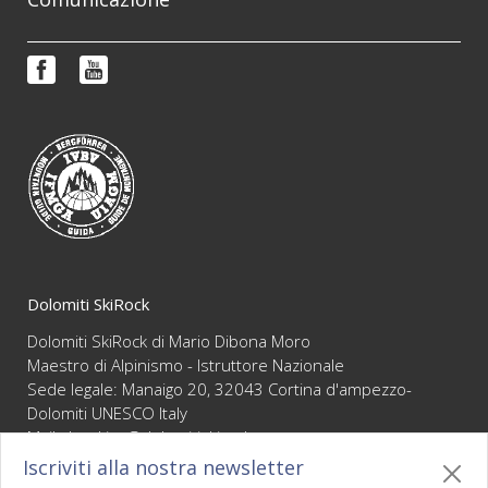
Corsi di formazione
Prenotazioni e informazioni
Reportage
FAQ
Video
Condizioni di vendita
Newsletter
Dolomiti SkiRock
Dolomiti SkiRock di Mario Dibona Moro
Maestro di Alpinismo - Istruttore Nazionale
Sede legale: Manaigo 20, 32043 Cortina d'ampezzo-
Dolomiti UNESCO Italy
Mail :
booking@dolomitiskirock.com
P.IVA 01066430255
Iscriviti alla nostra newsletter