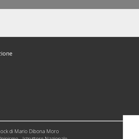
ione
iRock di Mario Dibona Moro
lpinismo - Istruttore Nazionale