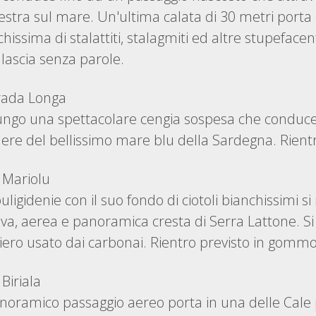
nestra sul mare. Un'ultima calata di 30 metri port
cchissima di stalattiti, stalagmiti ed altre stupefacen
lascia senza parole.
trada Longa
ungo una spettacolare cengia sospesa che conduce a
dere del bellissimo mare blu della Sardegna. Rientr
 Mariolu
uligidenie con il suo fondo di ciotoli bianchissimi si
ssiva, aerea e panoramica cresta di Serra Lattone. S
tiero usato dai carbonai. Rientro previsto in gomm
Biriala
noramico passaggio aereo porta in una delle Cale p