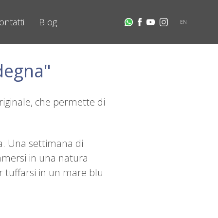
ontatti
Blog
EN
degna"
iginale, che permette di
ra. Una settimana di
immersi in una natura
r tuffarsi in un mare blu