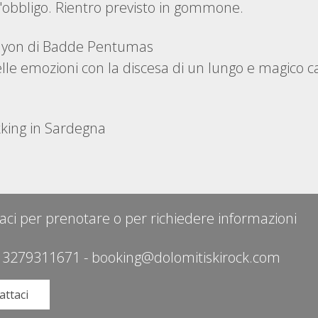
d'obbligo. Rientro previsto in gommone.
anyon di Badde Pentumas
lle emozioni con la discesa di un lungo e magico c
kking in Sardegna
aci per prenotare o per richiedere informazioni
 3279311671
-
booking@dolomitiskirock.com
attaci