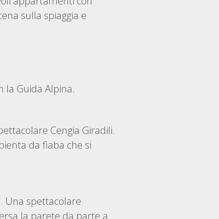
evoli appartamenti con
cena sulla spiaggia e
n la Guida Alpina.
ettacolare Cengia Giradili.
ienta da fiaba che si
o. Una spettacolare
ersa la parete da parte a