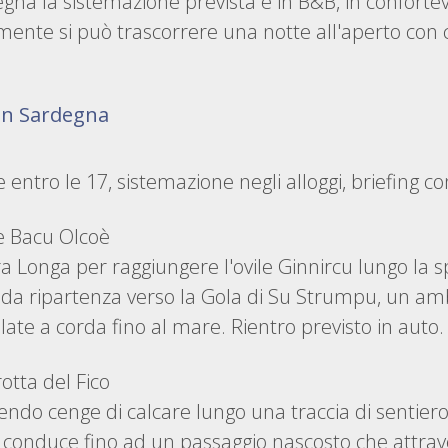
egna la sistemazione prevista è in B&B, in confort
mente si può trascorrere una notte all'aperto con 
in Sardegna
entro le 17, sistemazione negli alloggi, briefing co
 e Bacu Olcoè
a Longa per raggiungere l'ovile Ginnircu lungo la sp
a ripartenza verso la Gola di Su Strumpu, un amb
te a corda fino al mare. Rientro previsto in auto.
rotta del Fico
endo cenge di calcare lungo una traccia di sentier
 conduce fino ad un passaggio nascosto che attrav