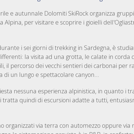
ile e autunnale Dolomiti SkiRock organizza gruppi d
pina, per visitare e scoprire i gioielli dell'Ogliastr
rante i sei giorni di trekking in Sardegna, è studia
ifferenti: la visita ad una grotta, le calate in cord
vili, il percorso dei vecchi sentieri dei carbonai pe
sa di un lungo e spettacolare canyon...
iesta nessuna esperienza alpinistica, in quanto i tr
Si tratta quindi di escursioni adatte a tutti, entus
sono organizzati via terra con automezzo oppure vi