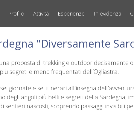
Profilo
Attività
Esperienze
In evidenza
C
ardegna "Diversamente Sar
na proposta di trekking e outdoor decisamente or
 più segreti e meno frequentati dell’Ogliastra.
ei giornate e sei itinerari all'insegna dell'avventu
o degli angoli più belli e segreti della Sardegna, 
 sentieri nascosti, scoprendo passaggi invisibili pe