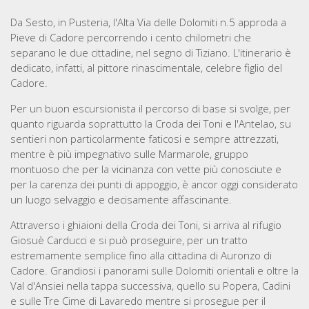
Da Sesto, in Pusteria, l'Alta Via delle Dolomiti n.5 approda a
Pieve di Cadore percorrendo i cento chilometri che
separano le due cittadine, nel segno di Tiziano. L'itinerario è
dedicato, infatti, al pittore rinascimentale, celebre figlio del
Cadore.
Per un buon escursionista il percorso di base si svolge, per
quanto riguarda soprattutto la Croda dei Toni e l'Antelao, su
sentieri non particolarmente faticosi e sempre attrezzati,
mentre è più impegnativo sulle Marmarole, gruppo
montuoso che per la vicinanza con vette più conosciute e
per la carenza dei punti di appoggio, è ancor oggi considerato
un luogo selvaggio e decisamente affascinante.
Attraverso i ghiaioni della Croda dei Toni, si arriva al rifugio
Giosuè Carducci e si può proseguire, per un tratto
estremamente semplice fino alla cittadina di Auronzo di
Cadore. Grandiosi i panorami sulle Dolomiti orientali e oltre la
Val d'Ansiei nella tappa successiva, quello su Popera, Cadini
e sulle Tre Cime di Lavaredo mentre si prosegue per il