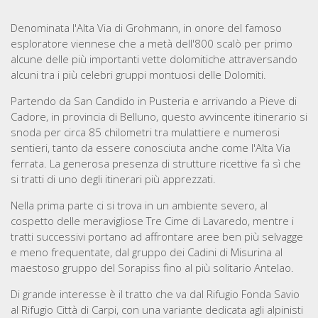
Denominata l'Alta Via di Grohmann, in onore del famoso
esploratore viennese che a metà dell'800 scalò per primo
alcune delle più importanti vette dolomitiche attraversando
alcuni tra i più celebri gruppi montuosi delle Dolomiti.
Partendo da San Candido in Pusteria e arrivando a Pieve di
Cadore, in provincia di Belluno, questo avvincente itinerario si
snoda per circa 85 chilometri tra mulattiere e numerosi
sentieri, tanto da essere conosciuta anche come l'Alta Via
ferrata. La generosa presenza di strutture ricettive fa sì che
si tratti di uno degli itinerari più apprezzati.
Nella prima parte ci si trova in un ambiente severo, al
cospetto delle meravigliose Tre Cime di Lavaredo, mentre i
tratti successivi portano ad affrontare aree ben più selvagge
e meno frequentate, dal gruppo dei Cadini di Misurina al
maestoso gruppo del Sorapiss fino al più solitario Antelao.
Di grande interesse è il tratto che va dal Rifugio Fonda Savio
al Rifugio Città di Carpi, con una variante dedicata agli alpinisti