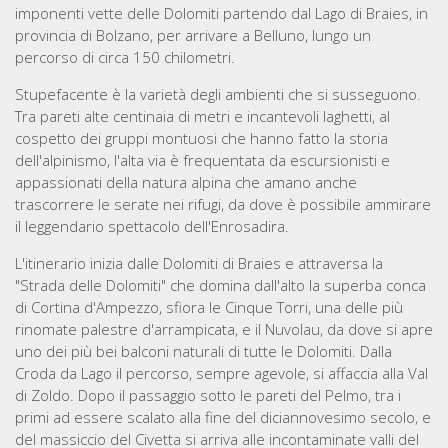
imponenti vette delle Dolomiti partendo dal Lago di Braies, in
provincia di Bolzano, per arrivare a Belluno, lungo un
percorso di circa 150 chilometri.
Stupefacente è la varietà degli ambienti che si susseguono.
Tra pareti alte centinaia di metri e incantevoli laghetti, al
cospetto dei gruppi montuosi che hanno fatto la storia
dell'alpinismo, l'alta via è frequentata da escursionisti e
appassionati della natura alpina che amano anche
trascorrere le serate nei rifugi, da dove è possibile ammirare
il leggendario spettacolo dell'Enrosadira.
L'itinerario inizia dalle Dolomiti di Braies e attraversa la
"Strada delle Dolomiti" che domina dall'alto la superba conca
di Cortina d'Ampezzo, sfiora le Cinque Torri, una delle più
rinomate palestre d'arrampicata, e il Nuvolau, da dove si apre
uno dei più bei balconi naturali di tutte le Dolomiti. Dalla
Croda da Lago il percorso, sempre agevole, si affaccia alla Val
di Zoldo. Dopo il passaggio sotto le pareti del Pelmo, tra i
primi ad essere scalato alla fine del diciannovesimo secolo, e
del massiccio del Civetta si arriva alle incontaminate valli del