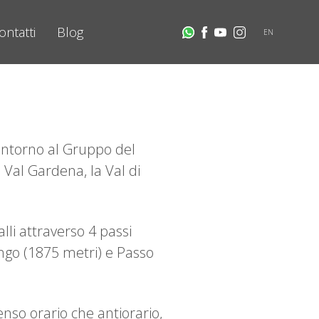
ontatti
Blog
EN
o intorno al Gruppo del
 Val Gardena, la Val di
lli attraverso 4 passi
ngo (1875 metri) e Passo
senso orario che antiorario,