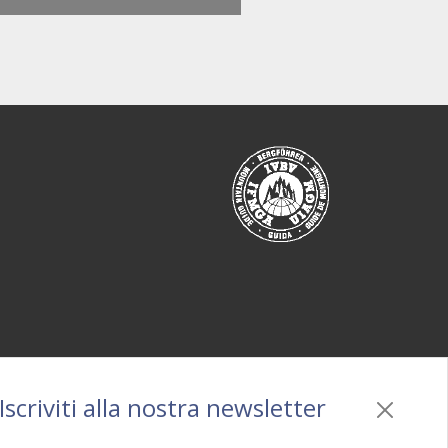
Iscriviti alla nostra newsletter
Privacy
/
Cookie policy
/
Mappa
/
BO sito
/
Credits