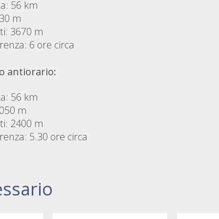
ta: 56 km
 330 m
nti: 3670 m
renza: 6 ore circa
o antiorario:
ta: 56 km
 1050 m
nti: 2400 m
renza: 5.30 ore circa
essario