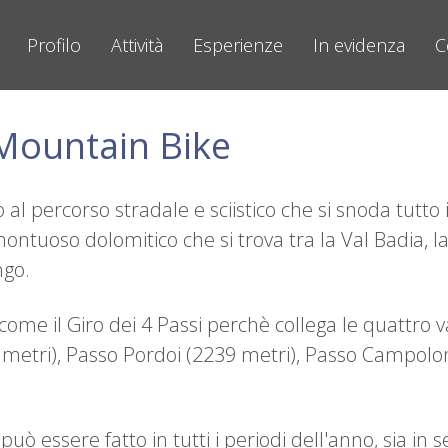
Profilo
Attività
Esperienze
In evidenza
C
 Mountain Bike
o al percorso stradale e sciistico che si snoda tutt
ontuoso dolomitico che si trova tra la Val Badia, la
ngo.
ome il Giro dei 4 Passi perchè collega le quattro va
0 metri), Passo Pordoi (2239 metri), Passo Campolo
può essere fatto in tutti i periodi dell'anno, sia in 