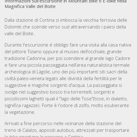
Informazioni sull'escursione in Mountain Bike o E-bike nella
Magnifica Valle del Boite
Dalla stazione di Cortina si imbocca la vecchia ferrovia delle
Dolomiti che scende verso sud attraversando i paesi della
valle del Boite.
Durante l'escursione é obbligo fare una visita alla casa nativa
del pittore Tiziano oppure al museo dell’occhiale, grande
tradizione Cadorina, per poi scendere al grande lago Cadore
e fare una piccola passeggiata nell’area naturalistica termale
archeologica di Làgole, uno dei più importanti siti sacri della
civiltà paleo-veneta legato alle divinità della fertilità per le
suggestive e magiche sorgenti d'acqua. La passeggiata si
svolge nel suggestivo bosco tra torrentelli, sorgenti e
piccolissimi laghetti quali il "lago delle Tose"(tose, in dialetto,
significa ragazze). Forte è l'odore di zolfo, molto esuberante
la vegetazione.
Arrivati a fine percorso nelle vicinanze della stazione del
treno di Calalzo, appositi autobus, attrezzati per trasportare
le bike riportano le persone a Cortina.