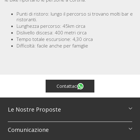
Punti di ristoro: lungo il percorso si trovano molti bar e
ristoranti.
Lunghezza percorso: 45km circa
Dislivello discesa: 400 metri circa
Tempo totale escursione: 4,30 circa
Difficoltà: facile anche per famiglie
Contattaci
Le Nostre Proposte
Catalogo escursioni
Comunicazione
Corsi di formazione