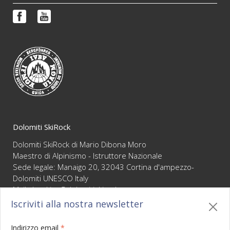
Prenotazioni e informazioni
Reportage
FAQ
Video
Condizioni di vendita
Newsletter
Dolomiti SkiRock
Dolomiti SkiRock di Mario Dibona Moro
Maestro di Alpinismo - Istruttore Nazionale
Sede legale: Manaigo 20, 32043 Cortina d'ampezzo-
Dolomiti UNESCO Italy
Mail :
booking@dolomitiskirock.com
P.IVA 01066430255
Iscriviti alla nostra newsletter
Privacy
/
Cookie policy
/
Mappa
/
BO sito
/
Credits
Indirizzo email
*