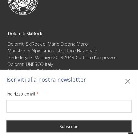
Dolomiti SkiRock
Dolomiti SkiRock di Mario Dibona Moro
Maestro di Alpinismo - Istruttore Nazionale
Sede legale: Manaigo 20, 32043 Cortina d'ampezzo-
Dolomiti UNESCO Italy
Mail :
booking@dolomitiskirock.com
P.IVA 01066430255
Iscriviti alla nostra newsletter
Privacy
/
Cookie policy
/
Mappa
/
BO sito
/
Credits
Indirizzo email
*
Your Privacy Choices
Notice at collection