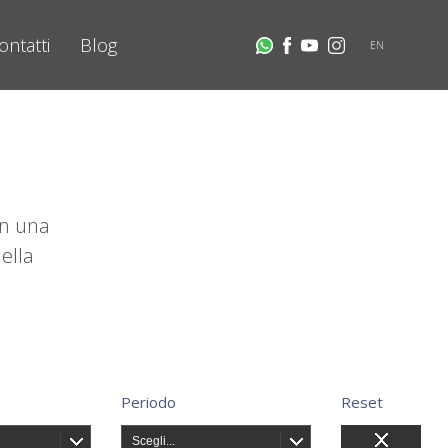
ontatti
Blog
EN
on una
ella
Periodo
Reset
Scegli...