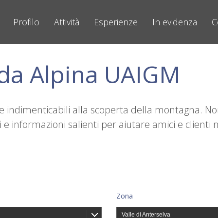
Profilo
Attività
Esperienze
In evidenza
C
ida Alpina UAIGM
nze indimenticabili alla scoperta della montagna. N
e informazioni salienti per aiutare amici e clienti n
Zona
Valle di Anterselva