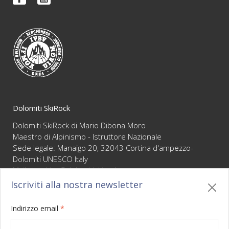
FAQ
Video
Condizioni di vendita
Newsletter
Dolomiti SkiRock
Dolomiti SkiRock di Mario Dibona Moro
Maestro di Alpinismo - Istruttore Nazionale
Sede legale: Manaigo 20, 32043 Cortina d'ampezzo-
Dolomiti UNESCO Italy
Mail :
booking@dolomitiskirock.com
P.IVA 01066430255
Iscriviti alla nostra newsletter
Privacy
/
Cookie policy
/
Mappa
/
BO sito
/
Credits
Indirizzo email
*