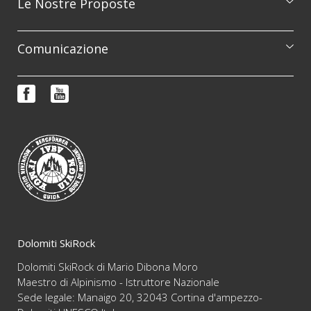
Le Nostre Proposte
Catalogo escursioni
Comunicazione
Corsi di formazione
Prenotazioni e informazioni
Reportage
FAQ
Video
Condizioni di vendita
Newsletter
Dolomiti SkiRock
Dolomiti SkiRock di Mario Dibona Moro
Maestro di Alpinismo - Istruttore Nazionale
Sede legale: Manaigo 20, 32043 Cortina d'ampezzo-