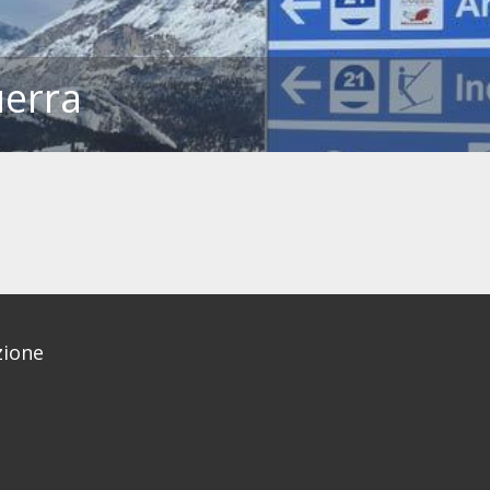
uerra
ione