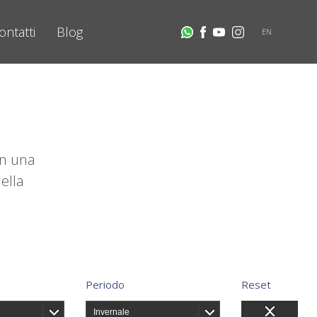
ontatti
Blog
EN
on una
ella
Periodo
Reset
Invernale