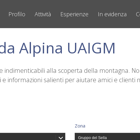
Profilo
Attività
Esperienze
In evidenza
C
ida Alpina UAIGM
nze indimenticabili alla scoperta della montagna. N
e informazioni salienti per aiutare amici e clienti n
Zona
Gruppo del Sella