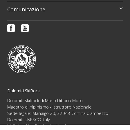
Catalogo escursioni
Comunicazione
Corsi di formazione
Prenotazioni e informazioni
Reportage
FAQ
Video
Condizioni di vendita
Newsletter
Dolomiti SkiRock
Dolomiti SkiRock di Mario Dibona Moro
Maestro di Alpinismo - Istruttore Nazionale
Sede legale: Manaigo 20, 32043 Cortina d'ampezzo-
Dolomiti UNESCO Italy
Mail :
booking@dolomitiskirock.com