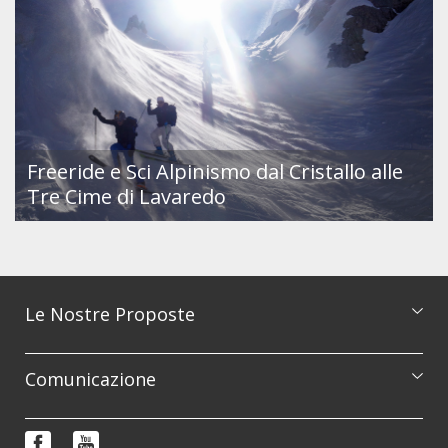
Freeride e Sci Alpinismo dal Cristallo alle
Tre Cime di Lavaredo
Le Nostre Proposte
Catalogo escursioni
Comunicazione
Corsi di formazione
Prenotazioni e informazioni
Reportage