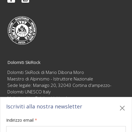
FAQ
Video
Condizioni di vendita
Newsletter
Dolomiti SkiRock
Dolomiti SkiRock di Mario Dibona Moro
Maestro di Alpinismo - Istruttore Nazionale
Sede legale: Manaigo 20, 32043 Cortina d'ampezzo-
Dolomiti UNESCO Italy
Mail :
booking@dolomitiskirock.com
P.IVA 01066430255
Iscriviti alla nostra newsletter
Privacy
/
Cookie policy
/
Mappa
/
BO sito
/
Credits
Indirizzo email
*