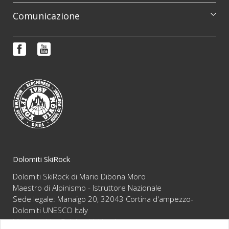
Catalogo escursioni
Comunicazione
Corsi di formazione
Prenotazioni e informazioni
Reportage
FAQ
Video
Condizioni di vendita
Newsletter
Dolomiti SkiRock
Dolomiti SkiRock di Mario Dibona Moro
Maestro di Alpinismo - Istruttore Nazionale
Sede legale: Manaigo 20, 32043 Cortina d'ampezzo-
Dolomiti UNESCO Italy
Mail :
booking@dolomitiskirock.com