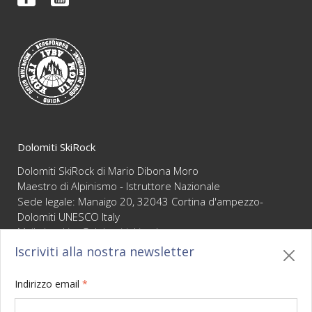
FAQ
Video
Condizioni di vendita
Newsletter
Dolomiti SkiRock
Dolomiti SkiRock di Mario Dibona Moro
Maestro di Alpinismo - Istruttore Nazionale
Sede legale: Manaigo 20, 32043 Cortina d'ampezzo-
Dolomiti UNESCO Italy
Mail :
booking@dolomitiskirock.com
P.IVA 01066430255
Iscriviti alla nostra newsletter
Privacy
/
Cookie policy
/
Mappa
/
BO sito
/
Credits
Indirizzo email
*